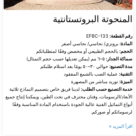
المنحوتة البروتستانتية
رقم القطعة:
EFBC-133
المادة:
برونزي/ نحاسي/ نحاسي أصفر
الحجم:
بالحجم الطبيعي أو مخصص وفقًا لمتطلباتكم
سماكة الجدار:
٥–٦ مم (يمكن تعديلها حسب حجم التمثال)
مدة التصنيع:
حوالي ٣٠–٥٠ يومًا بعد استلام طلبكم
التقنية:
عملية الصب بالشمع المفقود
الميزة:
توريد مباشر من المصهرة
خدمة التصنيع حسب الطلب:
لدينا فريق خاص بتصميم النماذج ثلاثية
الأبعاد/الرسومات، وفنان محترف في نحت الطين، ويمكننا إنتاج جميع
أنواع التماثيل الفنية عالية الجودة باستخدام المادة المناسبة وفقًا
لرسوماتكم أو صوركم.
اقرأ المزيد »