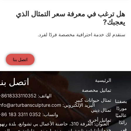
هل ترغب في معرفة سعر التمثال الذي
يعجبك?
سنقدم لك خدمة احترافية مخصصة فردًا لفرد.
اتصل بنا
اتصل بنا
الرئيسية
تماثيل مخصصة
الهاتف:
+8618333110352
تمثال حيوانات كبير
بصفتنا
البريد الإلكتروني:
info@arturbansculpture.com
موردًا
تمثال ديني
واتساب:
+86 183 3311 0352
عالميًا
تماثيل أخرى
رائدًا
العنوان: الغرفة 310، حاضنة الأعمال يي تشوانغ، بلدة رنهو
في
خدماتنا
مقاطعة تانغشيان، مدينة باودينغ، مقاطعة خبي، الصين