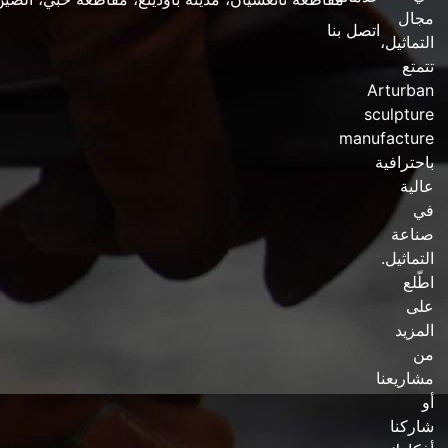
مجال
اتصل بنا
التماثيل
،
تتمتع
Arturban
sculpture
manufacture
باحترافية
عالية
في
صناعة
التماثيل
.
اطّلع
على
المزيد
من
مشاريعنا
أو
شاركنا