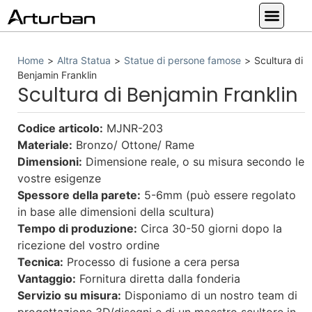
Statue su misura
Grande Statua di Animali
Statua Religiosa
Altra Statua
I Nostri Servizi
Home
>
Altra Statua
>
Statue di persone famose
>
Scultura di
Benjamin Franklin
Scultura di Benjamin Franklin
Codice articolo:
MJNR-203
Materiale:
Bronzo/ Ottone/ Rame
Dimensioni:
Dimensione reale, o su misura secondo le
vostre esigenze
Spessore della parete:
5-6mm (può essere regolato
in base alle dimensioni della scultura)
Tempo di produzione:
Circa 30-50 giorni dopo la
ricezione del vostro ordine
Tecnica:
Processo di fusione a cera persa
Vantaggio:
Fornitura diretta dalla fonderia
Servizio su misura:
Disponiamo di un nostro team di
progettazione 3D/disegni e di un maestro scultore in