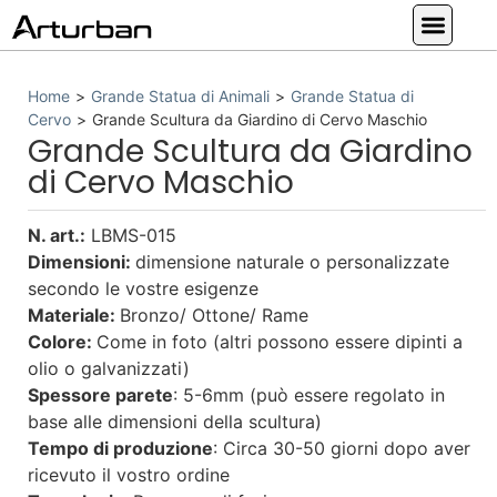
Statue su misura
Grande Statua di Animali
Statua Religiosa
Altra Statua
I Nostri Servizi
Home
>
Grande Statua di Animali
>
Grande Statua di
Cervo
>
Grande Scultura da Giardino di Cervo Maschio
Grande Scultura da Giardino
di Cervo Maschio
N. art.:
LBMS-015
Dimensioni:
dimensione naturale o personalizzate
secondo le vostre esigenze
Materiale:
Bronzo/ Ottone/ Rame
Colore:
Come in foto (altri possono essere dipinti a
olio o galvanizzati)
Spessore parete
: 5-6mm (può essere regolato in
base alle dimensioni della scultura)
Tempo di produzione
: Circa 30-50 giorni dopo aver
ricevuto il vostro ordine