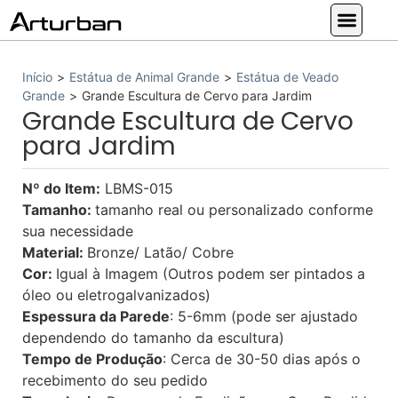
Estátuas Person
Estátua de Animal Grande
Estátua Religiosa
Outras Estátuas
Nossos Serviços
Início
>
Estátua de Animal Grande
>
Estátua de Veado
Grande
>
Grande Escultura de Cervo para Jardim
Grande Escultura de Cervo
para Jardim
Nº do Item:
LBMS-015
Tamanho:
tamanho real ou personalizado conforme
sua necessidade
Material:
Bronze/ Latão/ Cobre
Cor:
Igual à Imagem (Outros podem ser pintados a
óleo ou eletrogalvanizados)
Espessura da Parede
: 5-6mm (pode ser ajustado
dependendo do tamanho da escultura)
Tempo de Produção
: Cerca de 30-50 dias após o
recebimento do seu pedido